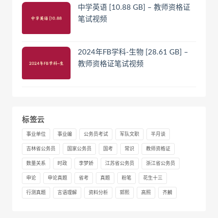
中学英语 [10.88 GB] – 教师资格证
笔试视频
2024年FB学科-生物 [28.61 GB] –
教师资格证笔试视频
标签云
事业单位
事业编
公务员考试
军队文职
半月谈
吉林省公务员
国家公务员
国考
常识
教师资格证
数量关系
时政
李梦娇
江苏省公务员
浙江省公务员
申论
申论真题
省考
真题
粉笔
花生十三
行测真题
言语理解
资料分析
郭熙
高照
齐麟