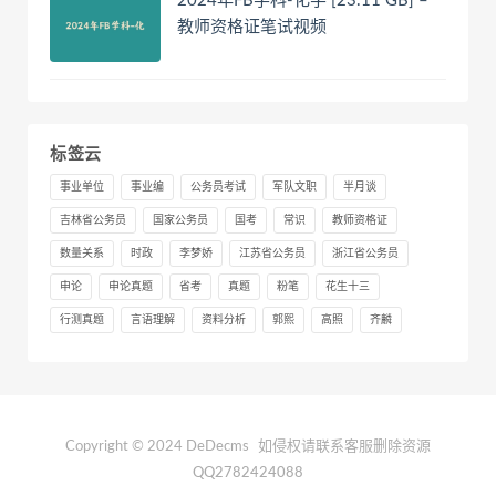
2024年FB学科-化学 [23.11 GB] –
教师资格证笔试视频
标签云
事业单位
事业编
公务员考试
军队文职
半月谈
吉林省公务员
国家公务员
国考
常识
教师资格证
数量关系
时政
李梦娇
江苏省公务员
浙江省公务员
申论
申论真题
省考
真题
粉笔
花生十三
行测真题
言语理解
资料分析
郭熙
高照
齐麟
Copyright © 2024 DeDecms
如侵权请联系客服删除资源
QQ2782424088