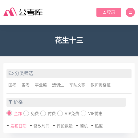
登录
花生十三
分类筛选
国考
省考
事业编
选调生
军队文职
教师资格证
价格
全部
免费
付费
VIP免费
VIP优惠
发布日期
修改时间
评论数量
随机
热度