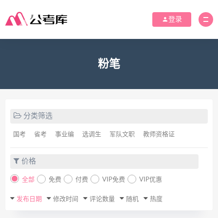
登录
粉笔
分类筛选
国考
省考
事业编
选调生
军队文职
教师资格证
价格
全部
免费
付费
VIP免费
VIP优惠
发布日期
修改时间
评论数量
随机
热度