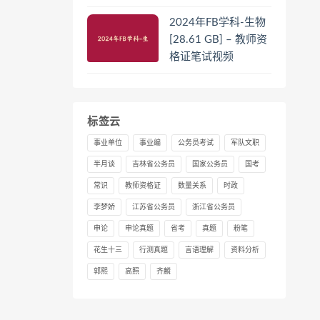
2024年FB学科-生物
[28.61 GB] – 教师资
格证笔试视频
标签云
事业单位
事业编
公务员考试
军队文职
半月谈
吉林省公务员
国家公务员
国考
常识
教师资格证
数量关系
时政
李梦娇
江苏省公务员
浙江省公务员
申论
申论真题
省考
真题
粉笔
花生十三
行测真题
言语理解
资料分析
郭熙
高照
齐麟