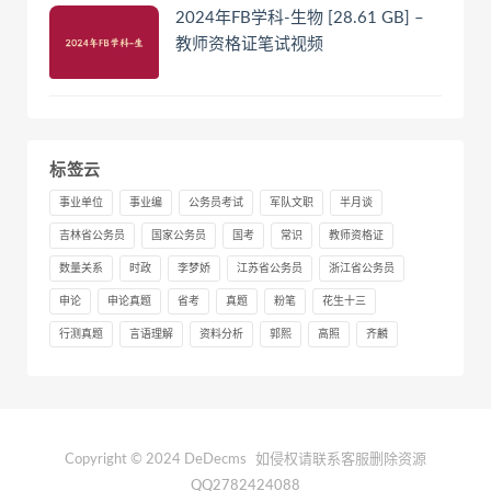
2024年FB学科-生物 [28.61 GB] –
教师资格证笔试视频
标签云
事业单位
事业编
公务员考试
军队文职
半月谈
吉林省公务员
国家公务员
国考
常识
教师资格证
数量关系
时政
李梦娇
江苏省公务员
浙江省公务员
申论
申论真题
省考
真题
粉笔
花生十三
行测真题
言语理解
资料分析
郭熙
高照
齐麟
Copyright © 2024 DeDecms
如侵权请联系客服删除资源
QQ2782424088