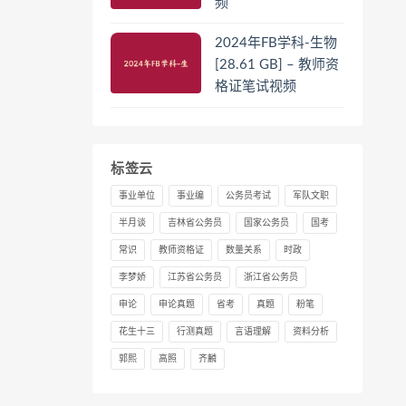
频
2024年FB学科-生物
[28.61 GB] – 教师资
格证笔试视频
标签云
事业单位
事业编
公务员考试
军队文职
半月谈
吉林省公务员
国家公务员
国考
常识
教师资格证
数量关系
时政
李梦娇
江苏省公务员
浙江省公务员
申论
申论真题
省考
真题
粉笔
花生十三
行测真题
言语理解
资料分析
郭熙
高照
齐麟