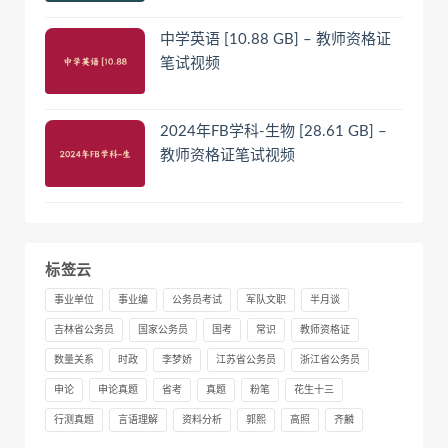
中学英语 [10.88 GB] – 教师资格证
笔试视频
2024年FB学科-生物 [28.61 GB] –
教师资格证笔试视频
标签云
事业单位
事业编
公务员考试
军队文职
半月谈
吉林省公务员
国家公务员
国考
常识
教师资格证
数量关系
时政
李梦娇
江苏省公务员
浙江省公务员
申论
申论真题
省考
真题
粉笔
花生十三
行测真题
言语理解
资料分析
郭熙
高照
齐麟