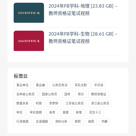
2024年FB学科-地理 [23.83 GB] –
教师资格证笔试视频
2024年FB学科-生物 [28.61 GB] –
教师资格证笔试视频
标签云
事业单位
事业编
公务员考试
军队文职
半月谈
吉林省公务员
国家公务员
国考
常识
教师资格证
数量关系
时政
李梦娇
江苏省公务员
浙江省公务员
申论
申论真题
省考
真题
粉笔
花生十三
行测真题
言语理解
资料分析
郭熙
高照
齐麟