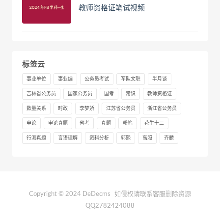
教师资格证笔试视频
标签云
事业单位
事业编
公务员考试
军队文职
半月谈
吉林省公务员
国家公务员
国考
常识
教师资格证
数量关系
时政
李梦娇
江苏省公务员
浙江省公务员
申论
申论真题
省考
真题
粉笔
花生十三
行测真题
言语理解
资料分析
郭熙
高照
齐麟
Copyright © 2024 DeDecms
如侵权请联系客服删除资源
QQ2782424088