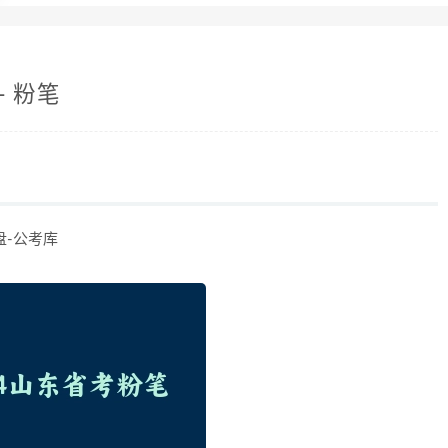
– 粉笔
盘-公考库