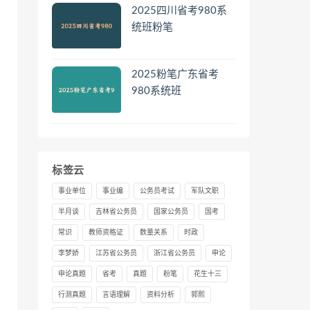
2025四川省考980系
统班粉笔
2025粉笔广东省考
980系统班
标签云
事业单位
事业编
公务员考试
军队文职
半月谈
吉林省公务员
国家公务员
国考
常识
教师资格证
数量关系
时政
李梦娇
江苏省公务员
浙江省公务员
申论
申论真题
省考
真题
粉笔
花生十三
行测真题
言语理解
资料分析
郭熙