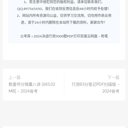
1、若无意中侵犯到您的版权利益，请来信联系我们，
QQ:897565450，我们在收到反馈信息后48小时内给予处理！
2、网站内所有资源均公益，仅供学习交流用，切勿用作商业用
途，请于24小时内删除在本站所下载的资料，谢谢合作！
公考库
»
2024决战行测5000题PDF打印百度云网盘 – 粉笔
上一篇
下一篇
数量夺分锦囊八讲 [683.02
行测83分笔记PDF扫描版 –
MB] – 2024省考
2024省考