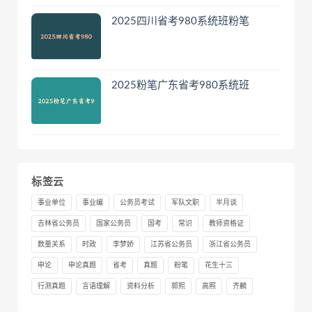
2025四川省考980系统班粉笔
2025粉笔广东省考980系统班
标签云
事业单位
事业编
公务员考试
军队文职
半月谈
吉林省公务员
国家公务员
国考
常识
教师资格证
数量关系
时政
李梦娇
江苏省公务员
浙江省公务员
申论
申论真题
省考
真题
粉笔
花生十三
行测真题
言语理解
资料分析
郭熙
高照
齐麟