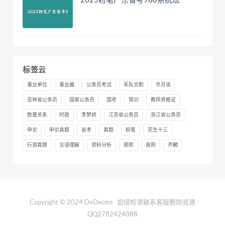
2025粉笔广东省考980系统班
标签云
事业单位
事业编
公务员考试
军队文职
半月谈
吉林省公务员
国家公务员
国考
常识
教师资格证
数量关系
时政
李梦娇
江苏省公务员
浙江省公务员
申论
申论真题
省考
真题
粉笔
花生十三
行测真题
言语理解
资料分析
郭熙
高照
齐麟
Copyright © 2024 DeDecms
如侵权请联系客服删除资源
QQ2782424088