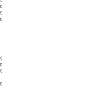
)
)
)
)
)
)
)
)