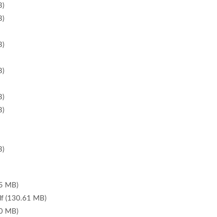
)
)
)
)
)
)
)
 MB)
30.61 MB)
 MB)