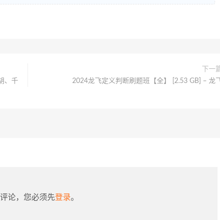
下一
胡、千
2024龙飞定义判断刷题班【全】 [2.53 GB] – 龙
评论，您必须先
登录
。