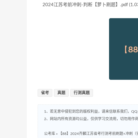
2024江苏考前冲刺-判断【萝卜刷题】.pdf (1.03
省考
真题
行测真题
1、若无意中侵犯到您的版权利益，请来信联系我们，QQ:8
2、网站内所有资源均公益，仅供学习交流用，切勿用作商
公考库
»
【88】2024齐麟江苏省考行测考前刷题+冲刺（完整） 