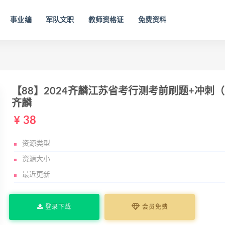
事业编
军队文职
教师资格证
免费资料
【88】2024齐麟江苏省考行测考前刷题+冲刺（完整）
齐麟
38
资源类型
资源大小
最近更新
登录下载
会员免费