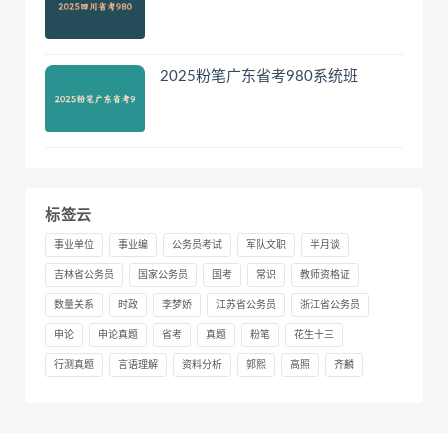
2025粉笔广东省考980系统班
标签云
事业单位
事业编
公务员考试
军队文职
半月谈
吉林省公务员
国家公务员
国考
常识
教师资格证
数量关系
时政
李梦娇
江苏省公务员
浙江省公务员
申论
申论真题
省考
真题
粉笔
花生十三
行测真题
言语理解
资料分析
郭熙
高照
齐麟