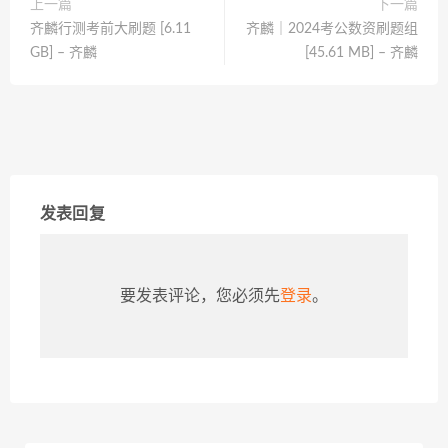
上一篇
下一篇
齐麟行测考前大刷题 [6.11
齐麟｜2024考公数资刷题组
GB] – 齐麟
[45.61 MB] – 齐麟
发表回复
要发表评论，您必须先
登录
。