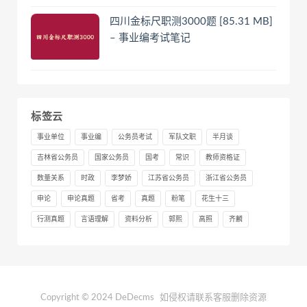
四川金标尺职测3000题 [85.31 MB]
– 事业编考试笔记
标签云
事业单位
事业编
公务员考试
军队文职
半月谈
吉林省公务员
国家公务员
国考
常识
教师资格证
数量关系
时政
李梦娇
江苏省公务员
浙江省公务员
申论
申论真题
省考
真题
粉笔
花生十三
行测真题
言语理解
资料分析
郭熙
高照
齐麟
Copyright © 2024 DeDecms
如侵权请联系客服删除资源