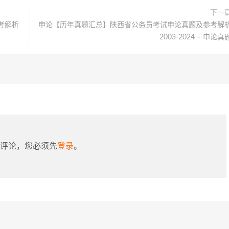
下一
考解析
申论【历年真题汇总】陕西省公务员考试申论真题及参考解
2003-2024 – 申论真
评论，您必须先
登录
。