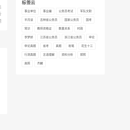
标签云
篇
事业单位
事业编
公务员考试
军队文职
析
半月谈
吉林省公务员
国家公务员
国考
题
常识
教师资格证
数量关系
时政
李梦娇
江苏省公务员
浙江省公务员
申论
申论真题
省考
真题
粉笔
花生十三
行测真题
言语理解
资料分析
郭熙
高照
齐麟