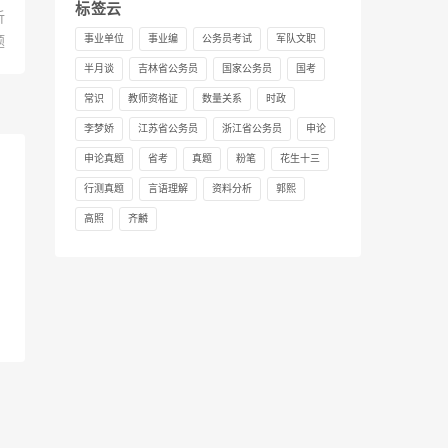
标签云
析
事业单位
事业编
公务员考试
军队文职
题
半月谈
吉林省公务员
国家公务员
国考
常识
教师资格证
数量关系
时政
李梦娇
江苏省公务员
浙江省公务员
申论
申论真题
省考
真题
粉笔
花生十三
行测真题
言语理解
资料分析
郭熙
高照
齐麟