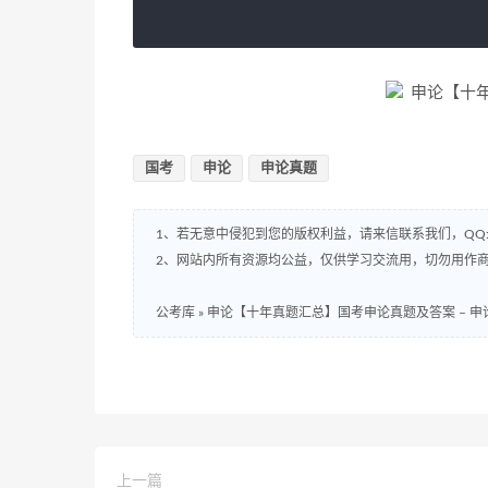
国考
申论
申论真题
1、若无意中侵犯到您的版权利益，请来信联系我们，QQ:8
2、网站内所有资源均公益，仅供学习交流用，切勿用作商
公考库
»
申论【十年真题汇总】国考申论真题及答案 – 申
上一篇