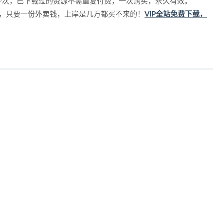
少次，已下载过的资源不需重复付费，一次购买，永久有效。
源，只要一份外卖钱，上岸是几万都买不来的！
VIP全站免费下载，