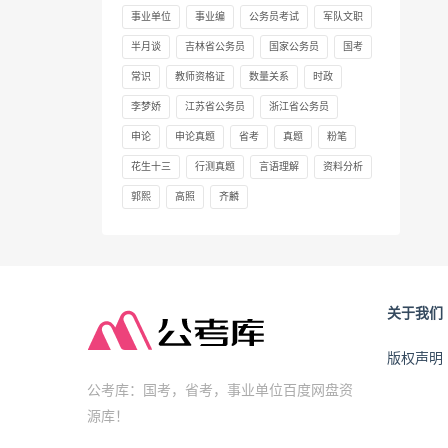
事业单位
事业编
公务员考试
军队文职
半月谈
吉林省公务员
国家公务员
国考
常识
教师资格证
数量关系
时政
李梦娇
江苏省公务员
浙江省公务员
申论
申论真题
省考
真题
粉笔
花生十三
行测真题
言语理解
资料分析
郭熙
高照
齐麟
关于我们
版权声明
公考库：国考，省考，事业单位百度网盘资
源库！