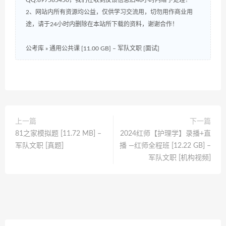
QQ:897565450，我们在收到反馈信息后48小时内给予处理！
2、网站内所有资源均公益，仅供学习交流用，切勿用作商业用
途，请于24小时内删除在本站所下载的资料，谢谢合作！
公考库
»
通用公共课 [11.00 GB] – 军队文职 [面试]
上一篇
下一篇
81之家模拟题 [11.72 MB] –
2024红师【护理学】录播+直
军队文职 [真题]
播 —红师全程班 [12.22 GB] –
军队文职 [机构视频]