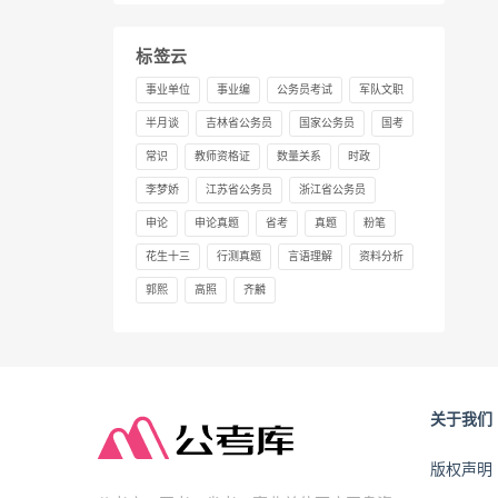
标签云
事业单位
事业编
公务员考试
军队文职
半月谈
吉林省公务员
国家公务员
国考
常识
教师资格证
数量关系
时政
李梦娇
江苏省公务员
浙江省公务员
申论
申论真题
省考
真题
粉笔
花生十三
行测真题
言语理解
资料分析
郭熙
高照
齐麟
关于我们
版权声明