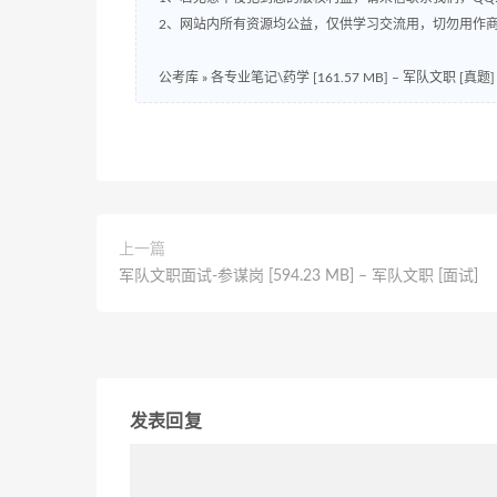
2、网站内所有资源均公益，仅供学习交流用，切勿用作商
公考库
»
各专业笔记\药学 [161.57 MB] – 军队文职 [真题]
上一篇
军队文职面试-参谋岗 [594.23 MB] – 军队文职 [面试]
发表回复