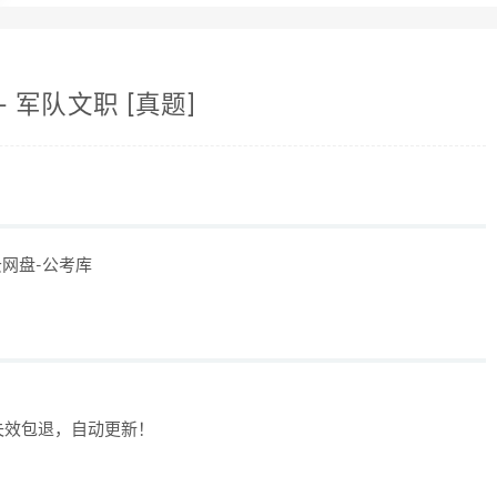
 – 军队文职 [真题]
度云网盘-公考库
失效包退，自动更新！