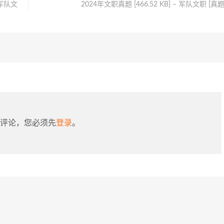
 军队文
2024年文职真题 [466.52 KB] – 军队文职 [真题
评论，您必须先
登录
。