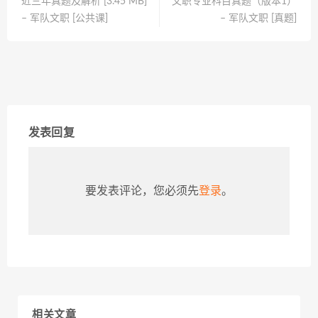
近三年真题及解析 [3.45 MB]
文职专业科目真题（版本1）
– 军队文职 [公共课]
– 军队文职 [真题]
发表回复
要发表评论，您必须先
登录
。
相关文章