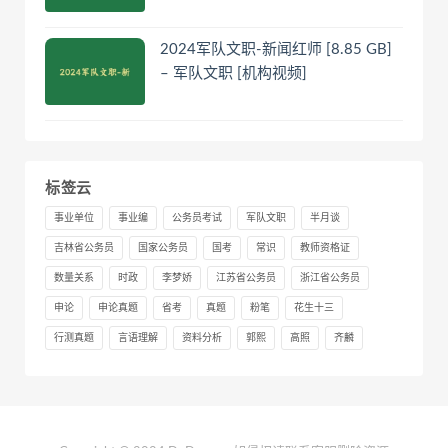
2024军队文职-新闻红师 [8.85 GB]
– 军队文职 [机构视频]
标签云
事业单位
事业编
公务员考试
军队文职
半月谈
吉林省公务员
国家公务员
国考
常识
教师资格证
数量关系
时政
李梦娇
江苏省公务员
浙江省公务员
申论
申论真题
省考
真题
粉笔
花生十三
行测真题
言语理解
资料分析
郭熙
高照
齐麟