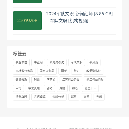
2024军队文职-新闻红师 [8.85 GB]
– 军队文职 [机构视频]
标签云
事业单位
事业编
公务员考试
军队文职
半月谈
吉林省公务员
国家公务员
国考
常识
教师资格证
数量关系
时政
李梦娇
江苏省公务员
浙江省公务员
申论
申论真题
省考
真题
粉笔
花生十三
行测真题
言语理解
资料分析
郭熙
高照
齐麟