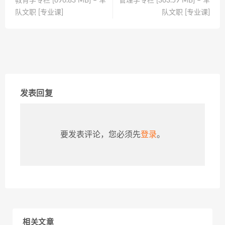
教育学专栏 [696.83 MB] – 军
管理学专栏 [363.59 MB] – 军
队文职 [专业课]
队文职 [专业课]
发表回复
要发表评论，您必须先
登录
。
相关文章